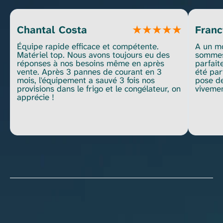
Chantal Costa
Franc
★
★
★
★
★
Équipe rapide efficace et compétente.
A un mo
Matériel top. Nous avons toujours eu des
sommes 
réponses à nos besoins même en après
parfait
vente. Après 3 pannes de courant en 3
été parf
mois, l'équipement a sauvé 3 fois nos
pose d
provisions dans le frigo et le congélateur, on
vivemen
apprécie !