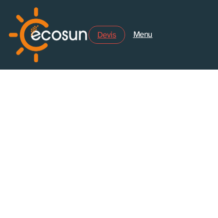
Menu
Menu
Devis
Ceci est une page d’exemple. C’est différent d’un article de
blog parce qu’elle restera au même endroit et apparaîtra
dans la navigation de votre site (dans la plupart des
thèmes). La plupart des gens commencent par une page
« À propos » qui les présente aux personnes visitant le
site. Cela pourrait ressembler à quelque chose comme
cela :
Bonjour ! Je suis un mécanicien qui aspire à
devenir acteur, et voici mon site. J’habite à
Bordeaux, j’ai un super chien baptisé Russell, et
j’aime la vodka (ainsi qu’être surpris par la pluie
soudaine lors de longues balades sur la plage au
coucher du soleil).
…ou quelque chose comme cela :
La société 123 Machin Truc a été créée en 1971,