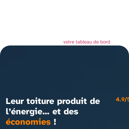
et n’a cessé de proposer au public des machins-
trucs de qualité depuis lors. Située à Saint-
Remy-en-Bouzemont-Saint-Genest-et-Isson, 123
Machin Truc emploie 2 000 personnes, et
fabrique toutes sortes de bidules supers pour la
communauté bouzemontoise.
En tant que nouvel utilisateur ou utilisatrice de WordPress,
vous devriez vous rendre sur
votre tableau de bord
pour
supprimer cette page et créer de nouvelles pages pour
votre contenu. Amusez-vous bien !
Leur toiture produit de
4.9/
l’énergie… et des
économies
!